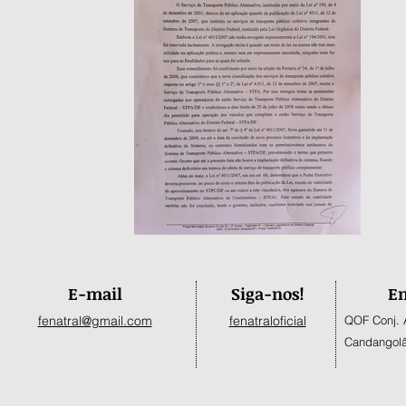
E-mail
Siga-nos!
En
fenatral@gmail.com
fenatraloficial
QOF Conj. 
Candangolâ